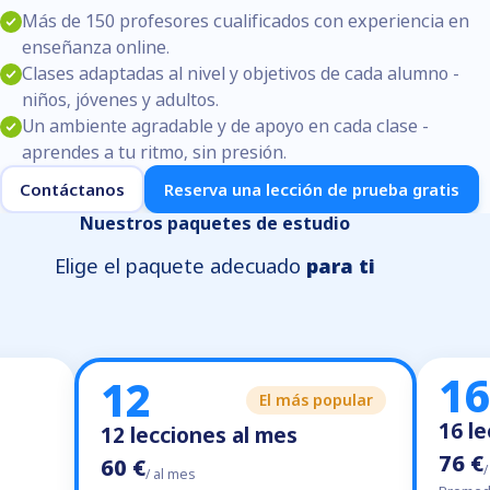
Más de 150 profesores cualificados con experiencia en
enseñanza online.
Clases adaptadas al nivel y objetivos de cada alumno -
niños, jóvenes y adultos.
Un ambiente agradable y de apoyo en cada clase -
aprendes a tu ritmo, sin presión.
Contáctanos
Reserva una lección de prueba gratis
Nuestros paquetes de estudio
Elige el paquete adecuado
para ti
16
12
El más popular
16 l
12 lecciones al mes
76 €
60 €
/
/ al mes