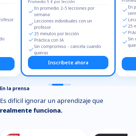
Promedi
Promedio 5 € por lección
En 
En promedio 2-5 lecciones por
sem
semana
rofesor
Lecc
Lecciones individuales con un
25 
profesor
Prác
25 minutos por lección
ndo
Sin
Práctica con IA
qui
Sin compromiso - cancela cuando
quieras
Inscríbete ahora
En la prensa
Es difícil ignorar un aprendizaje que
realmente funciona.