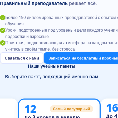
Правильный преподаватель
решает всё.
Более 150 дипломированных преподавателей с опытом 
обучения.
Уроки, подстроенные под уровень и цели каждого ученика
подростки и взрослые.
Приятная, поддерживающая атмосфера на каждом занят
учитесь в своём темпе, без стресса.
Связаться с нами
Записаться на бесплатный пробны
Наши учебные пакеты
Выберите пакет, подходящий именно
вам
16
12
Самый популярный
До 4
До 3 уроков в неделю