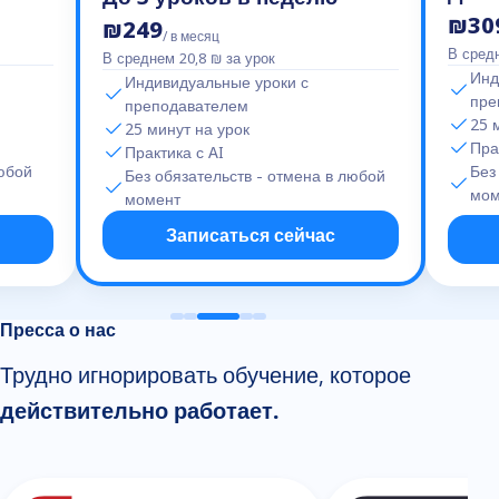
₪30
₪249
/ в месяц
В средн
В среднем 20,8 ₪ за урок
Инд
Индивидуальные уроки с
пре
преподавателем
25 
25 минут на урок
Пра
Практика с AI
любой
Без
Без обязательств - отмена в любой
мом
момент
Записаться сейчас
Пресса о нас
Трудно игнорировать обучение, которое
действительно работает.