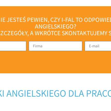
IE JESTEŚ PEWIEN, CZY I-FAL TO ODPOWI
ANGIELSKIEGO?
ZCZEGÓŁY, A WKRÓTCE SKONTAKTUJEMY S
KI ANGIELSKIEGO DLA PRAC