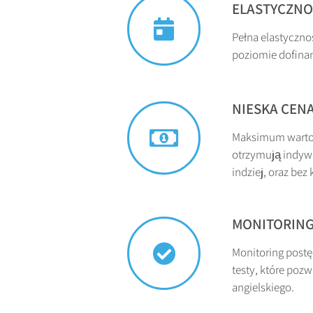
ELASTYCZN
Pełna elastycznoś
poziomie dofina
NIESKA CEN
Maksimum wartoś
otrzymują indywid
indziej, oraz be
MONITORIN
Monitoring postę
testy, które poz
angielskiego.