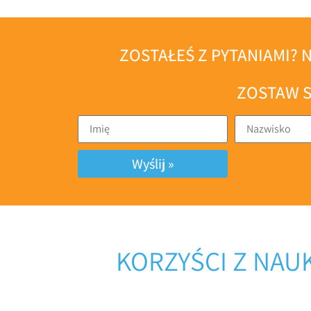
ZOSTAŁEŚ Z PYTANIAMI? N
ZOSTAW S
Wyślij »
KORZYŚCI Z NAU