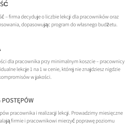
OŚĆ
ć – firma decyduje o liczbie lekcji dla pracowników oraz
nsowania, dopasowując program do własnego budżetu.
A
ci dla pracownika przy minimalnym koszcie – pracownicy
ualne lekcje 1 na 1 w cenie, której nie znajdziesz nigdzie
z kompromisów w jakości.
G POSTĘPÓW
pów pracownika i realizacji lekcji. Prowadzimy miesięczne
walają firmie i pracownikowi mierzyć poprawę poziomu