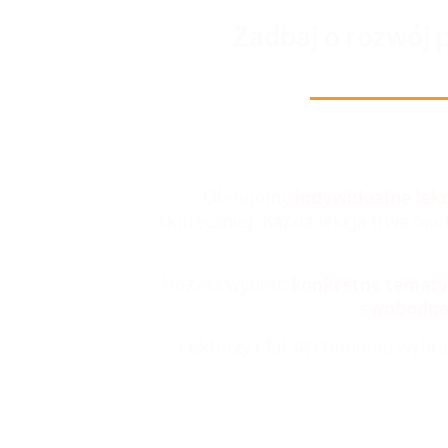
Zadbaj o rozwój 
Oferujemy
indywidualne lekc
skuteczniej. Każda lekcja trwa oko
Możesz wybrać
konkretne tematy
swobodne 
Lektorzy i-fal są starannie wybra
Dopasowujemy