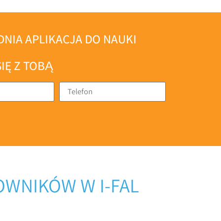
EDNIA APLIKACJA DO NAUKI
IĘ Z TOBĄ
OWNIKÓW W I-FAL