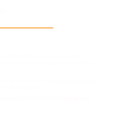
go
w atrakcyjnej cenie
em
, dzięki którym uczysz się szybciej i
korzystać koncentrację i realnie ćwiczyć
kania, prezentacje, maile) lub prowadzić
i pewność siebie.
 ze szczególnym naciskiem na
angielski
owiska pracowników