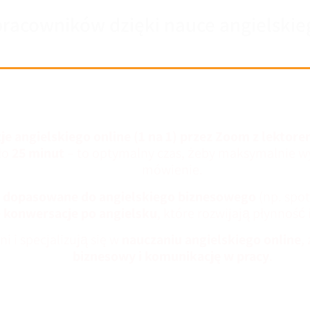
pracowników dzięki nauce angielskie
Jak to działa?
je angielskiego online (1 na 1) przez Zoom z lektor
ło
25 minut
– to optymalny czas, żeby maksymalnie wy
mówienie.
 dopasowane do angielskiego biznesowego
(np. spot
konwersacje po angielsku
, które rozwijają płynność 
ni i specjalizują się w
nauczaniu angielskiego online
,
biznesowy i komunikację w pracy
.
 program nauki angielskiego do branży i stan