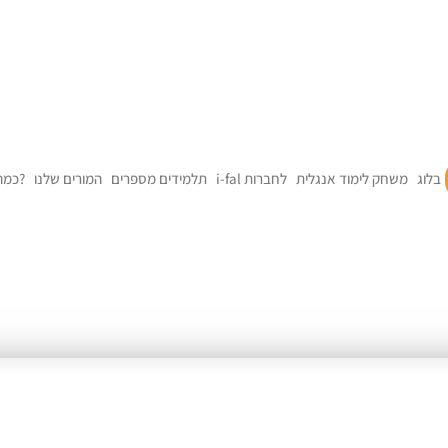
בלוג
משחק לימוד אנגלית
i-fal לחברות
תלמידים מספרים
המורים שלנו
כמה זה עולה?
rm i organizacji – szkolen