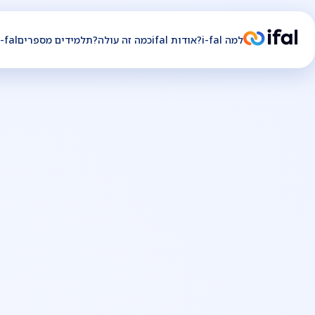
למה i-fal?
אודות ifal
כמה זה עולה?
תלמידים מספרים
i-fal לחברו