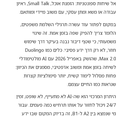
אל שיחות ספונטניות: הזמנת אוכל, Small Talk, ראיון
עבודה או משא ומתן עסקי, עם משוב מיידי ומותאם.
במקום לפתור עוד עשרה תרגילי השלמת משפטים,
הלומד צריך להפיק שפה בזמן אמת. זה שינוי
משמעותי, כי שטף דיבור נבנה בעיקר דרך שימוש
חוזר, לא רק דרך ידע פסיבי. כלים כמו Duolingo
Max 2.0, שהושק באפריל 2026 עם AI מולטימודלי
לשיחה בזמן אמת ומשוב אדפטיבי, מסמנים את הכיוון:
פחות מסלול לימוד קשיח, יותר סימולציות קצרות
שנראות כמו החיים עצמם.
היתרון המרכזי הוא שה-AI לא מתעייף, לא שופט, זמין
24/7 ויכול לחזור על אותו תרחיש כמה פעמים. עבור
מי שנמצא בין A2 ל-B1, זה בדיוק המקום שבו ידע