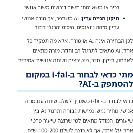
בכיר או משא ומתן חשוב דורשים משוב אנושי.
תיקון הגייה עדין:
AI משתפר, אך מורה אנושי
עדיין מזהה ניואנסים, היסוס והרגלי דיבור.
לכן הבחירה אינה AI או מורה, אלא מה תפקיד כל
אחד: AI מתאים לתרגול רב וחוזר; מורה מתאים
לאבחון, תיקון, סדר, מוטיבציה ושיחה אנושית אמיתית.
מתי כדאי לבחור ב-i-fal במקום
להסתפק ב-AI?
כדאי לבחור ב-i-fal כשצריך לשלב שיחה עם מורה
אנושי, מחיר נגיש, גמישות גבוהה ותרגול AI בין
שיעורים. המודל מתאים למי שרוצה שיעור פרטי
אחד-על-אחד, אך לא רוצה לשלם 100-200 ש״ח