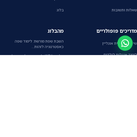
שאלות ותשובות
בלוג
מדריכים פופולריים
מהבלוג
השבת שפת מורשת: לימוד שפה
שיעורי אנגלית אונליין
כאסטרטגיה לזהות…
לימוד אנגלית לילדים
עליית WILL: למידת אנגלית משולבת
עבודה בכלכלה…
קורס אנגלית אונליין
אנגלית עסקית מובנת: למה העולם נפרד
מדרישת…
לימוד אנגלית למבוגרים
רב־לשוניות יומיומית: המגן הקוגניטיבי
לכל המדריכים
של המוח
דברו איתנו
וואטסאפ
השאירו פרטים