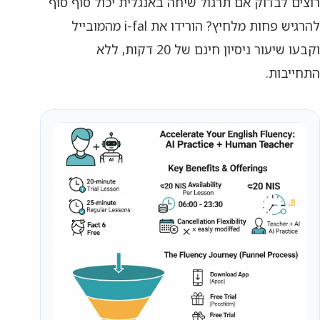
רוצים לבדוק אם תרגול שיחה באנגלית יכול סוף סוף
להרגיש פחות מלחיץ? הורידו את i-fal מהמובייל
וקבעו שיעור ניסיון חינם של 20 דקות, ללא
התחייבות.