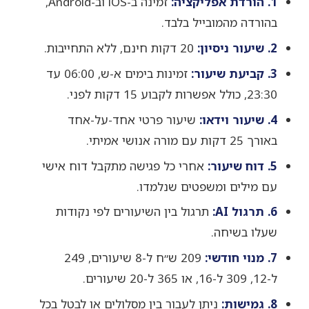
1. הורדת אפליקציה:
זמינה ב-iOS וב-Android,
בהורדה מהמובייל בלבד.
2. שיעור ניסיון:
20 דקות חינם, ללא התחייבות.
3. קביעת שיעור:
זמינות בימים א-ש, 06:00 עד
23:30, כולל אפשרות לקבוע 15 דקות לפני.
4. שיעור וידאו:
שיעור פרטי אחד-על-אחד
באורך 25 דקות עם מורה אנושי אמיתי.
5. דוח שיעור:
אחרי כל פגישה מתקבל דוח אישי
עם מילים ומשפטים שנלמדו.
6. תרגול AI:
תרגול בין השיעורים לפי נקודות
שעלו בשיחה.
7. מנוי חודשי:
209 ש״ח ל-8 שיעורים, 249
ל-12, 309 ל-16, או 365 ל-20 שיעורים.
8. גמישות:
ניתן לעבור בין מסלולים או לבטל בכל