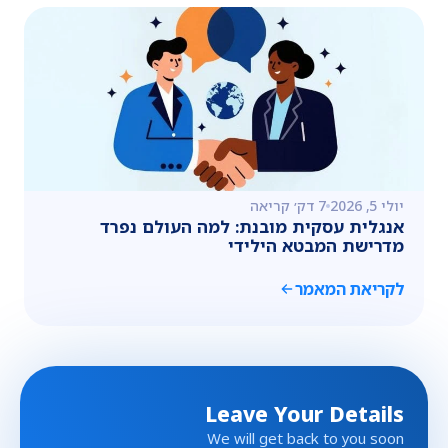
יולי 5, 2026
7 דק׳ קריאה
אנגלית עסקית מובנת: למה העולם נפרד
מדרישת המבטא הילידי
לקריאת המאמר
Leave Your Details
We will get back to you soon