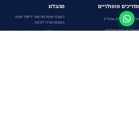
מדריכים פופולריים
מהבלוג
השבת שפת מורשת: לימוד שפה
שיעורי אנגלית אונליין
כאסטרטגיה לזהות…
לימוד אנגלית לילדים
עליית WILL: למידת אנגלית משולבת
עבודה בכלכלה…
קורס אנגלית אונליין
אנגלית עסקית מובנת: למה העולם נפרד
מדרישת…
לימוד אנגלית למבוגרים
רב־לשוניות יומיומית: המגן הקוגניטיבי
לכל המדריכים
של המוח
דברו איתנו
וואטסאפ
השאירו פרטים
הורדת האפליקציה
הצהרת נגישות
מדיניות פרטיות
|
Copyright © 2026 i-fal | All Rights Reserved
האתר נבנה על ידי Sigler's