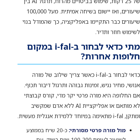
של 25 דקות, שימוש בביטויים מהדוח, תרגול AI בין
שיעורים, ואז יישום בשיחה אמיתית. מעל 100,000
שיעורים כבר התקיימו באפליקציה, כך שהמודל בנוי
לשימוש חוזר ותדיר.
מתי כדאי לבחור ב-i-fal במקום
חלופות אחרות?
כדאי לבחור ב-i-fal כאשר צריך שילוב של מורה
אנושי, מחיר נגיש, זמינות גבוהה ותרגול דיבור תכוף.
אם החלופה היא מורה פרטי יקר מדי, קורס קבוצתי
לא מותאם או אפליקציית AI ללא אדם שמקשיב
ומתקן, i-fal מתאימה במיוחד ללמידת אנגלית מעשית.
מול מורה פרטי מסורתי:
כ-20 ש״ח בממוצע
לשיעור לעומת 100-200 ש״ח בשוק, עם