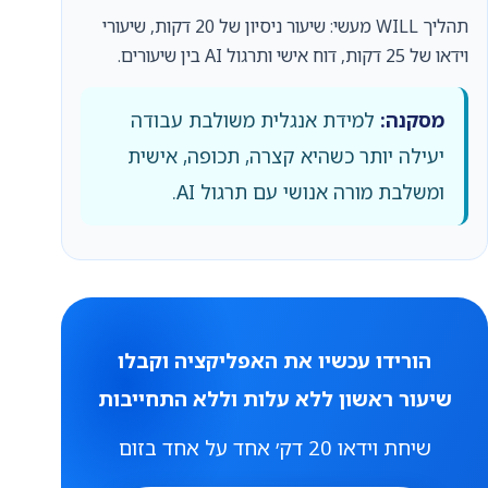
תהליך WILL מעשי: שיעור ניסיון של 20 דקות, שיעורי
וידאו של 25 דקות, דוח אישי ותרגול AI בין שיעורים.
מסקנה:
למידת אנגלית משולבת עבודה
יעילה יותר כשהיא קצרה, תכופה, אישית
ומשלבת מורה אנושי עם תרגול AI.
הורידו עכשיו את האפליקציה וקבלו
שיעור ראשון ללא עלות וללא התחייבות
שיחת וידאו 20 דק׳ אחד על אחד בזום